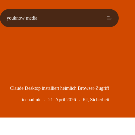
Zum
Inhalt
springen
youknow media
Claude Desktop installiert heimlich Browser-Zugriff
techadmin
21. April 2026
KI
,
Sicherheit