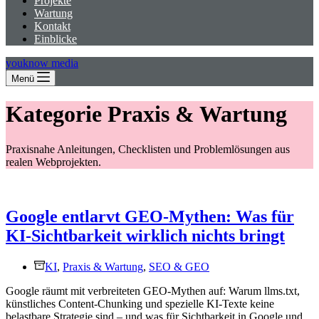
Projekte
Wartung
Kontakt
Einblicke
youknow media
Menü
Kategorie
Praxis & Wartung
Praxisnahe Anleitungen, Checklisten und Problemlösungen aus
realen Webprojekten.
Google entlarvt GEO-Mythen: Was für
KI-Sichtbarkeit wirklich nichts bringt
KI
,
Praxis & Wartung
,
SEO & GEO
Google räumt mit verbreiteten GEO-Mythen auf: Warum llms.txt,
künstliches Content-Chunking und spezielle KI-Texte keine
belastbare Strategie sind – und was für Sichtbarkeit in Google und