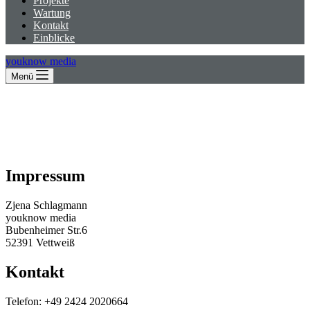
Projekte
Wartung
Kontakt
Einblicke
youknow media
Menü
Impressum
Zjena Schlagmann
youknow media
Bubenheimer Str.6
52391 Vettweiß
Kontakt
Telefon: +49 2424 2020664